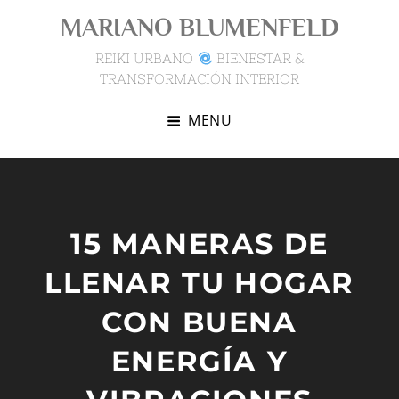
Skip
MARIANO BLUMENFELD
to
content
REIKI URBANO
BIENESTAR &
TRANSFORMACIÓN INTERIOR
MENU
15 MANERAS DE
LLENAR TU HOGAR
CON BUENA
ENERGÍA Y