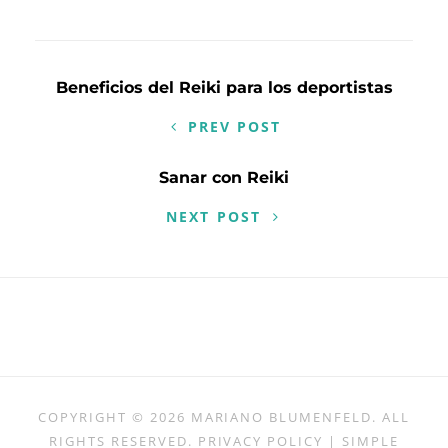
Navegación
Beneficios del Reiki para los deportistas
de
PREV POST
entradas
Sanar con Reiki
NEXT POST
COPYRIGHT © 2026
MARIANO BLUMENFELD
. ALL
RIGHTS RESERVED.
PRIVACY POLICY
| SIMPLE