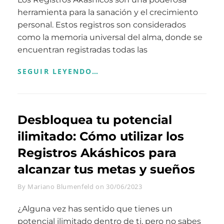
herramienta para la sanación y el crecimiento
personal. Estos registros son considerados
como la memoria universal del alma, donde se
encuentran registradas todas las
SANACIÓN
SEGUIR LEYENDO…
Y
CRECIMIENTO
PERSONAL
A
Desbloquea tu potencial
TRAVÉS
DE
ilimitado: Cómo utilizar los
LOS
REGISTROS
Registros Akáshicos para
AKÁSHICOS:
UNA
alcanzar tus metas y sueños
GUÍA
COMPLETA
Byline
By
Mariano Blumenfeld
on
30/06/2023
¿Alguna vez has sentido que tienes un
potencial ilimitado dentro de ti, pero no sabes