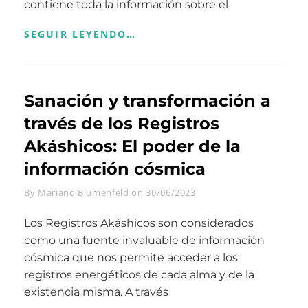
contiene toda la información sobre el
EXPLORANDO
SEGUIR LEYENDO…
LOS
REGISTROS
AKÁSHICOS:
UN
Sanación y transformación a
VIAJE
HACIA
través de los Registros
LA
SABIDURÍA
Akáshicos: El poder de la
INFINITA
información cósmica
Byline
By
Mariano Blumenfeld
on
30/06/2023
Los Registros Akáshicos son considerados
como una fuente invaluable de información
cósmica que nos permite acceder a los
registros energéticos de cada alma y de la
existencia misma. A través