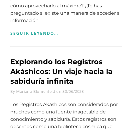
cómo aprovecharlo al máximo? ¿Te has
preguntado si existe una manera de acceder a
información
DESBLOQUEA
SEGUIR LEYENDO…
TU
POTENCIAL
ILIMITADO:
CÓMO
Explorando los Registros
UTILIZAR
LOS
Akáshicos: Un viaje hacia la
REGISTROS
AKÁSHICOS
sabiduría infinita
PARA
ALCANZAR
Byline
By
Mariano Blumenfeld
on
30/06/2023
TUS
METAS
Los Registros Akáshicos son considerados por
Y
SUEÑOS
muchos como una fuente inagotable de
conocimiento y sabiduría. Estos registros son
descritos como una biblioteca cósmica que