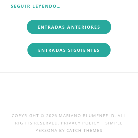
SANACIÓN
SEGUIR LEYENDO…
Y
TRANSFORMACIÓN
Navegación
A
ENTRADAS ANTERIORES
TRAVÉS
de
DE
LOS
entradas
REGISTROS
ENTRADAS SIGUIENTES
AKÁSHICOS:
EL
PODER
DE
LA
INFORMACIÓN
CÓSMICA
COPYRIGHT © 2026
MARIANO BLUMENFELD
. ALL
RIGHTS RESERVED.
PRIVACY POLICY
| SIMPLE
PERSONA BY
CATCH THEMES