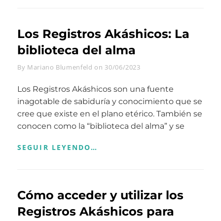
EJERCICIOS
Y
LESIONES:
Los Registros Akáshicos: La
BIENESTAR
Y
biblioteca del alma
RECUPERACIÓN
INTEGRAL
Byline
By
Mariano Blumenfeld
on
30/06/2023
Los Registros Akáshicos son una fuente
inagotable de sabiduría y conocimiento que se
cree que existe en el plano etérico. También se
conocen como la “biblioteca del alma” y se
LOS
SEGUIR LEYENDO…
REGISTROS
AKÁSHICOS:
LA
BIBLIOTECA
Cómo acceder y utilizar los
DEL
ALMA
Registros Akáshicos para