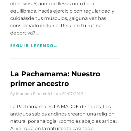
objetivos. Y, aunque llevás una dieta
equilibrada, hacés ejercicio con regularidad y
cuidaásde tus músculos, ¿alguna vez has
considerado incluir el Reiki en tu rutina
deportiva? …
REIKI
SEGUIR LEYENDO…
PARA
DEPORTISTAS
La Pachamama: Nuestro
primer ancestro
Byline
By
Mariano Blumenfeld
on
29/07/2023
La Pachamama es LA MADRE de todos. Los
antiguos sabios andinos crearon una religión
natural por analogía: «como es abajo es arriba».
Al ver que en la naturaleza casi todo