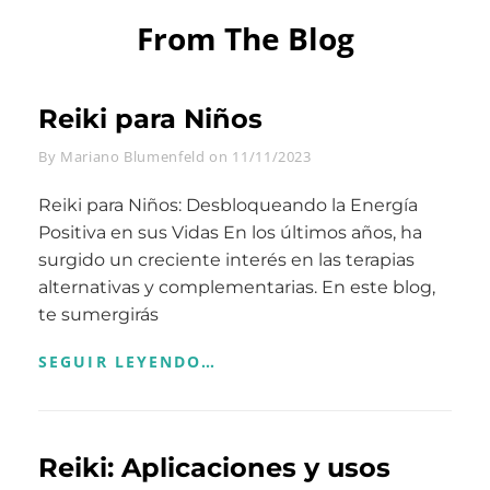
From The Blog
Reiki para Niños
Byline
By
Mariano Blumenfeld
on
11/11/2023
Reiki para Niños: Desbloqueando la Energía
Positiva en sus Vidas En los últimos años, ha
surgido un creciente interés en las terapias
alternativas y complementarias. En este blog,
te sumergirás
REIKI
SEGUIR LEYENDO…
PARA
NIÑOS
Reiki: Aplicaciones y usos