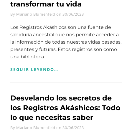
transformar tu vida
Byline
By
Mariano Blumenfeld
on
30/06/2023
Los Registros Akáshicos son una fuente de
sabiduría ancestral que nos permite acceder a
la información de todas nuestras vidas pasadas,
presentes y futuras. Estos registros son como
una biblioteca
CÓMO
SEGUIR LEYENDO…
ACCEDER
Y
UTILIZAR
LOS
Desvelando los secretos de
REGISTROS
AKÁSHICOS
los Registros Akáshicos: Todo
PARA
TRANSFORMAR
lo que necesitas saber
TU
VIDA
Byline
By
Mariano Blumenfeld
on
30/06/2023