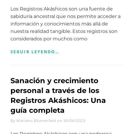
Los Registros Akáshicos son una fuente de
sabiduría ancestral que nos permite acceder a
información y conocimientos más allá de
nuestra realidad tangible. Estos registros son
considerados por muchos como
DESVELANDO
SEGUIR LEYENDO…
LOS
SECRETOS
DE
LOS
Sanación y crecimiento
REGISTROS
AKÁSHICOS:
personal a través de los
TODO
LO
Registros Akáshicos: Una
QUE
NECESITAS
guía completa
SABER
Byline
By
Mariano Blumenfeld
on
30/06/2023
Los Registros Akáshicos son una poderosa