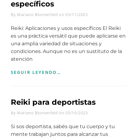
específicos
Byline
By
Mariano Blumenfeld
on
03/11/2023
Reiki: Aplicaciones y usos específicos El Reiki
es una práctica versátil que puede aplicarse en
una amplia variedad de situaciones y
condiciones. Aunque no es un sustituto de la
atención
REIKI:
SEGUIR LEYENDO…
APLICACIONES
Y
USOS
ESPECÍFICOS
Reiki para deportistas
Byline
By
Mariano Blumenfeld
on
05/10/2023
Si sos deportista, sabés que tu cuerpo y tu
mente trabajan juntos para alcanzar tus