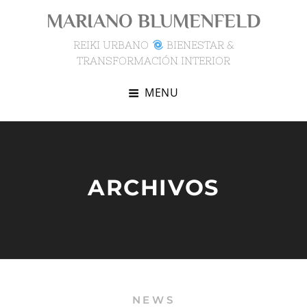
Skip
MARIANO BLUMENFELD
to
content
REIKI URBANO
BIENESTAR &
TRANSFORMACIÓN INTERIOR
MENU
ARCHIVOS
NEWS