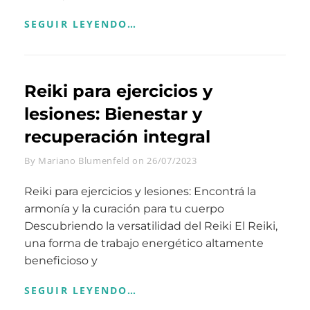
LA
SEGUIR LEYENDO…
PACHAMAMA:
NUESTRO
PRIMER
ANCESTRO
Reiki para ejercicios y
lesiones: Bienestar y
recuperación integral
Byline
By
Mariano Blumenfeld
on
26/07/2023
Reiki para ejercicios y lesiones: Encontrá la
armonía y la curación para tu cuerpo
Descubriendo la versatilidad del Reiki El Reiki,
una forma de trabajo energético altamente
beneficioso y
REIKI
SEGUIR LEYENDO…
PARA